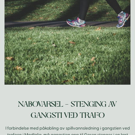
NABOVARSEL – STENGING AV
GANGSTI VED TRAFO
I forbindelse med påkobling av spillvannsledning i gangstien ved
trafoen i Madlalia, må gangstien opp til Gosen stenges i en kort