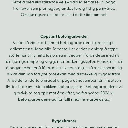
Arbeid med eksisterende vei (Madlalia Terrasse) vil pågå
fremover som planlagt og anslås ferdig tidlig på nyåret.
Omkjøringsveien skal brukes i dette tidsrommet.
Oppstart betongarbeider
Vi har så vidt startet med betongarbeider i tilgrensing til
adkomsten til Madlalia Terrasse. Her er det planlagt å støpe
støttemur til ny nettstasjon, samt vegger i forbindelse med ny
nedkjøringsrampe, og vegger for parkeringskjeller. Hensikten med
å begynne her er å få etablert ny nettstasjon så raskt som mulig
slik at den kan forsyne prosjektet med tilstrekkelig byggestrøm.
Arbeidene i dette området vil pågå ut november før innsatsen
flyttes til de øverste blokkene på prosjektet. Betongarbeidene vil
gradvis ta seg opp mot årsskiftet, og fra nyåret 2026 vil
betongarbeidene gå for fullt med flere arbeidslag.
Byggekraner
Det kan være greit for naboer å vite at alle byggekraner på