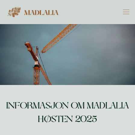
Gå
Madlalia
til
M
innhold
INFORMASJON OM MADLALIA
HØSTEN 2025